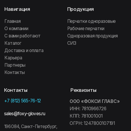
ИНН: 7810966726
sales@foxy-gloves.ru
КПП: 781001001
ОГРН: 1247800107191
196 084, Санкт-Петербург,
Заставская 7,
ООО «ФОКСИ-БОКС»
Бизнес центр «Мега Парк», 5
ИНН: 7805780074
этаж,
ООО «ФОКСИ-БОКС»
КПП: 781001001
ОГРН: 1217800086382
196 641, Санкт-Петербург,
Колпинский район, посёлок
Информация
Металлострой, дорога
на Металлострой, 9В
Политика
конфиденциальности
142 111, Московская область,
ООО «ФОКСИ ГЛАВС»
г. Подольск, проспект Юных
Ленинцев, 59
Договор оферты
ООО «ФОКСИ ГЛАВС»
692 509, Приморский край,
г. Уссурийск, ул. Резервная, 31А
Сайт создан МЕ•Студия
FOXY GLOVES