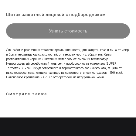
Щиток защитный лицевой с подбородником
Узнать стоимость
Для работ в различных отраслях промышленности, для защиты глаз и лица от искр
и брызг неразъедающих жидкостей, от твердых частиц, абразивов, брызг
расплавленных черных и цветных металлов, от высоких температур.
Непрогораемый серебристый козырек и подбородник из материала SUPER
Навигация
Продукция
Termotrek. Экран из ударопрочного и термостойкого поликарбоната, защита от
высокоскоростных летящих частиц с высокоэнергетическим ударом (190 м/с).
Главная
Перчатки одноразовые
Наголовное крепление RAPID с обтюратором из натуральной кожи.
О компании
Рабочие перчатки
C вами работают
Одноразовая продукция
Каталог
СИЗ
Смотрите также
Доставка и оплата
Карьера
Партнеры
Контакты
Контакты
Реквизиты
+7 (812) 565-76-12
ООО «ФОКСИ ГЛАВС»