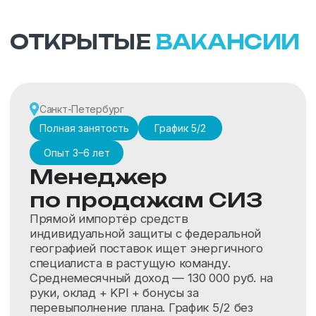
специалиста в растущую команду.
Среднемесячный доход — 130 000 руб. на
руки, оклад + KPI + бонусы за
перевыполнение плана. График 5/2 без
переработок и реальные возможности
карьерного роста.
от 100 000 ₽
за месяц, на руки
Узнать подробнее на hh.ru
РАБОТА В
FOXY GLOVES
ЭТО: