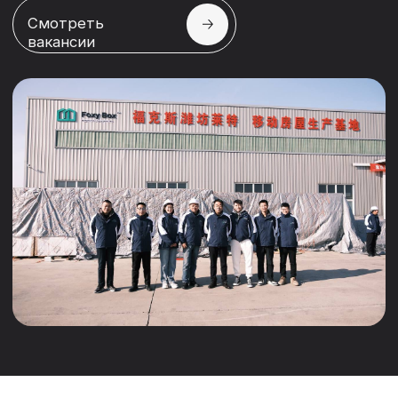
ОТКРЫТЫЕ
ВАКАНСИИ
Санкт-Петербург
Полная занятость
График 5/2
Опыт 3–6 лет
Менеджер
по продажам СИЗ
Прямой импортёр средств
индивидуальной защиты с федеральной
географией поставок ищет энергичного