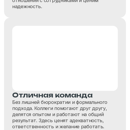
Навигация
Продукция
Главная
Перчатки одноразовые
О компании
Рабочие перчатки
C вами работают
Одноразовая продукция
Каталог
СИЗ
Доставка и оплата
Карьера
Партнеры
Контакты
Контакты
Реквизиты
+7 (812) 565-76-12
ООО «ФОКСИ ГЛАВС»
ИНН: 7810966726
sales@foxy-gloves.ru
КПП: 781001001
ОГРН: 1247800107191
196 084, Санкт-Петербург,
Заставская 7,
ООО «ФОКСИ-БОКС»
Бизнес центр «Мега Парк», 5
ИНН: 7805780074
этаж,