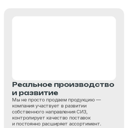
Стабильность
и уверенность
Официальное трудоустройство, стабильная
заработная плата и понятные условия
работы. Мы строим долгосрочные
отношения с сотрудниками и ценим
надежность.
Отличная команда
Без лишней бюрократии и формального
подхода. Коллеги помогают друг другу,
делятся опытом и работают на общий
результат. Здесь ценят адекватность,
ответственность и желание работать.