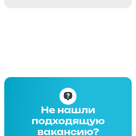
ООО «ФОКСИ-БОКС»
КПП: 781001001
ОГРН: 1217800086382
196 641, Санкт-Петербург,
Колпинский район, посёлок
Информация
Металлострой, дорога
на Металлострой, 9В
Политика
конфиденциальности
142 111, Московская область,
ООО «ФОКСИ ГЛАВС»
г. Подольск, проспект Юных
Ленинцев, 59
Договор оферты
ООО «ФОКСИ ГЛАВС»
692 509, Приморский край,
г. Уссурийск, ул. Резервная, 31А
Сайт создан МЕ•Студия
FOXY GLOVES