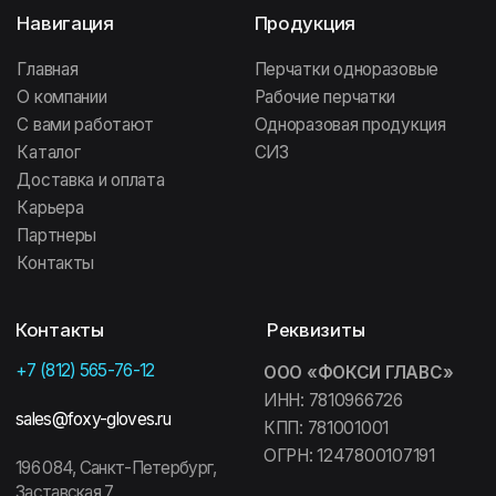
196 641, Санкт-Петербург,
Колпинский район, посёлок
Информация
Металлострой, дорога
на Металлострой, 9В
Политика
конфиденциальности
142 111, Московская область,
ООО «ФОКСИ ГЛАВС»
г. Подольск, проспект Юных
Ленинцев, 59
Договор оферты
ООО «ФОКСИ ГЛАВС»
692 509, Приморский край,
г. Уссурийск, ул. Резервная, 31А
Сайт создан МЕ•Студия
FOXY GLOVES