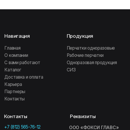
Заставская 7,
ООО «ФОКСИ-БОКС»
Бизнес центр «Мега Парк», 5
ИНН: 7805780074
этаж,
ООО «ФОКСИ-БОКС»
КПП: 781001001
ОГРН: 1217800086382
196 641, Санкт-Петербург,
Колпинский район, посёлок
Информация
Металлострой, дорога
на Металлострой, 9В
Политика
конфиденциальности
142 111, Московская область,
ООО «ФОКСИ ГЛАВС»
г. Подольск, проспект Юных
Ленинцев, 59
Договор оферты
ООО «ФОКСИ ГЛАВС»
692 509, Приморский край,
г. Уссурийск, ул. Резервная, 31А
Сайт создан МЕ•Студия
FOXY GLOVES