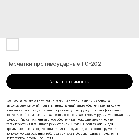
Перчатки противоударные FG-202
Узнать стоимость
Бесшовная основа с плотностью вязки 13 петель на дюйм из волокна —
высокомолекулярный полиэтилен/полиамид/лайкра обеспечивает высокие
показатели на порез , истирание и разрывную нагрузку Высокоэффективный
полиэтилен / термопластичная резина обеспечивает гибким рукам максимальный
комфорт. Гибкая усиленная опора обеспечивает хорошие механические
характеристики и защищает руки от пыли и грязи. Предназначены для
промышленных работ, использования инструмента, электроинструмента,
погрузочно-разгрузочных работ, демонтажа и сборки, подьема тяжестей, в
нефтегазовой промышленности