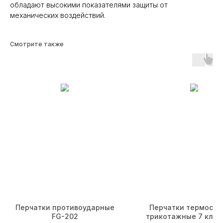
обладают высокими показателями защиты от
механических воздействий.
Смотрите также
Навигация
Продукция
Главная
Перчатки одноразовые
О компании
Рабочие перчатки
C вами работают
Одноразовая продукция
Каталог
СИЗ
Доставка и оплата
Карьера
Партнеры
Контакты
Контакты
Реквизиты
+7 (812) 565-76-12
ООО «ФОКСИ ГЛАВС»
Перчатки противоударные
Перчатки термосто
ИНН: 7810966726
FG-202
трикотажные 7 класс
sales@foxy-gloves.ru
КПП: 781001001