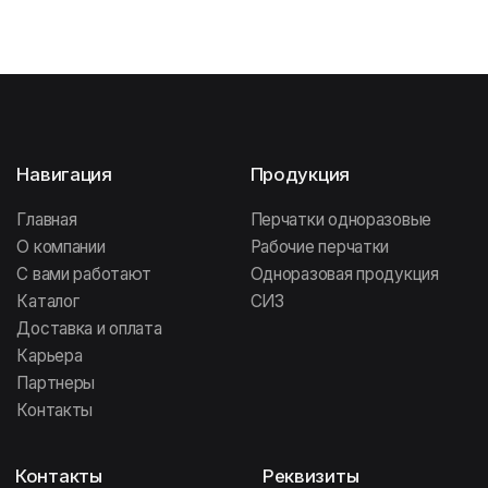
401)
ОГРН: 1247800107191
196 084, Санкт-Петербург,
Заставская 7,
ООО «ФОКСИ-БОКС»
Бизнес центр «Мега Парк», 5
ИНН: 7805780074
этаж,
ООО «ФОКСИ-БОКС»
КПП: 781001001
ОГРН: 1217800086382
196 641, Санкт-Петербург,
Колпинский район, посёлок
Информация
Металлострой, дорога
на Металлострой, 9В
Политика
конфиденциальности
142 111, Московская область,
ООО «ФОКСИ ГЛАВС»
г. Подольск, проспект Юных
Ленинцев, 59
Договор оферты
ООО «ФОКСИ ГЛАВС»
692 509, Приморский край,
г. Уссурийск, ул. Резервная, 31А
Сайт создан МЕ•Студия
FOXY GLOVES