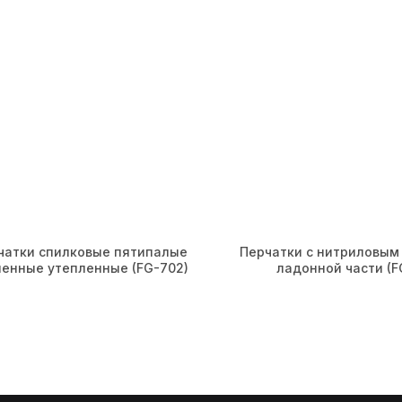
чатки спилковые пятипалые
Перчатки с нитриловым
ленные утепленные (FG-702)
ладонной части (F
Контакты
разовые
+7 (812) 565-76-12
тки
sales@foxy-gloves.ru