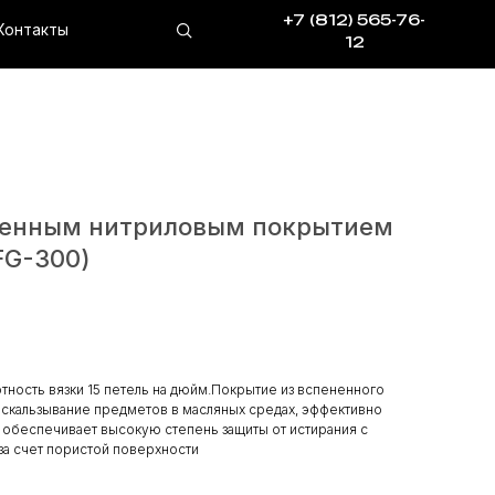
+7 (812) 565-76-
12
ненным нитриловым покрытием
FG-300)
тность вязки 15 петель на дюйм.Покрытие из вспененного
оскальзывание предметов в масляных средах, эффективно
е обеспечивает высокую степень защиты от истирания с
за счет пористой поверхности