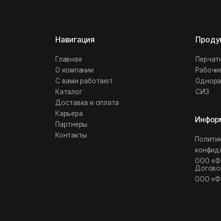
C вами работают
Одноразовая п
Каталог
СИЗ
Доставка и оплата
Карьера
Информация
Партнеры
Контакты
Политика
конфиденциаль
ООО «ФОКСИ Г
Договор оферт
ООО «ФОКСИ Г
FOX