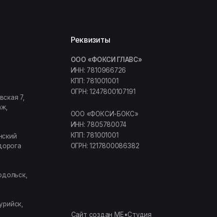
КПП: 781001001
ОГРН: 1247800107191
ООО «ФОКСИ-БОКС»
ИНН: 7805780074
КПП: 781001001
ОГРН: 1217800086382
Сайт создан МЕ•Студия
VES