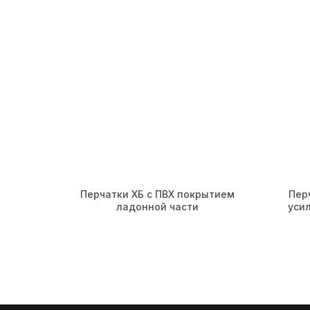
Перчатки ХБ с ПВХ покрытием
Пер
ладонной части
уси
Навигация
Продукция
Главная
Перчатки одно
О компании
Рабочие перча