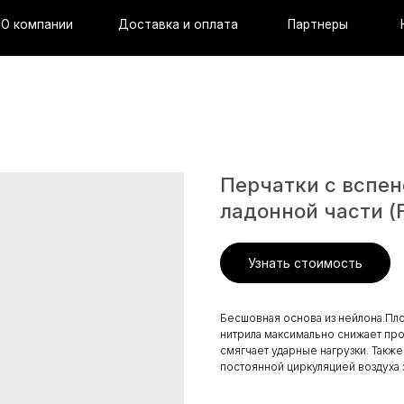
ании
Доставка и оплата
Партнеры
Контакты
Перчатки с вспе
ладонной части (
Узнать стоимость
Бесшовная основа из нейлона.Пло
нитрила максимально снижает пр
смягчает ударные нагрузки. Такж
постоянной циркуляцией воздуха 