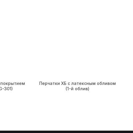
 покрытием
Перчатки ХБ с латексным обливом
G-301)
(1-й облив)
Реквизиты
ООО «ФОКСИ ГЛАВС»
ИНН: 7810966726