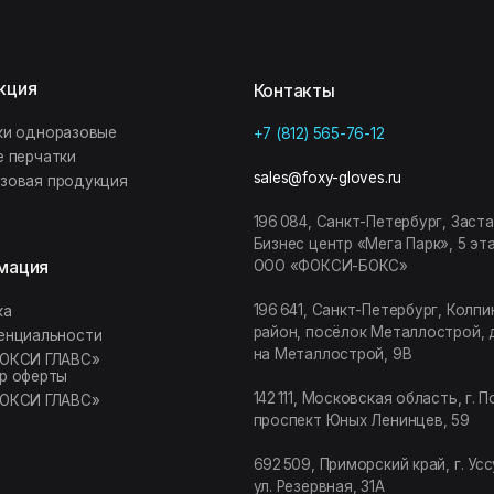
родукция
196 084, Санкт-Петербург, Заставская 7,
Бизнес центр «Мега Парк», 5 этаж,
ООО «ФОКСИ-БОКС»
196 641, Санкт-Петербург, Колпинский
район, посёлок Металлострой, дорога
ности
на Металлострой, 9В
ЛАВС»
ы
142 111, Московская область, г. Подольск,
ЛАВС»
проспект Юных Ленинцев, 59
692 509, Приморский край, г. Уссурийск,
ул. Резервная, 31А
Y GLO