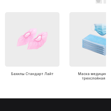
Навигация
Продукция
Главная
Перчатки одноразовые
О компании
Рабочие перчатки
C вами работают
Одноразовая продукция
Каталог
СИЗ
Доставка и оплата
Карьера
Партнеры
Контакты
Контакты
Реквизиты
Бахилы Стандарт Лайт
Маска медицинск
трехслойная Р
+7 (812) 565-76-12
ООО «ФОКСИ ГЛАВС»
ИНН: 7810966726
sales@foxy-gloves.ru
КПП: 781001001
ОГРН: 1247800107191
196 084, Санкт-Петербург,
Заставская 7,
ООО «ФОКСИ-БОКС»
Бизнес центр «Мега Парк», 5
ИНН: 7805780074
этаж,
ООО «ФОКСИ-БОКС»
КПП: 781001001