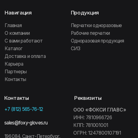
ОГРН: 1217800086382
196 641, Санкт-Петербург,
Колпинский район, посёлок
Информация
Металлострой, дорога
на Металлострой, 9В
Политика
конфиденциальности
142 111, Московская область,
ООО «ФОКСИ ГЛАВС»
г. Подольск, проспект Юных
Ленинцев, 59
Договор оферты
ООО «ФОКСИ ГЛАВС»
692 509, Приморский край,
г. Уссурийск, ул. Резервная, 31А
Сайт создан МЕ•Студия
FOXY GLOVES